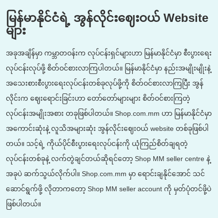
မြန်မာနိုင်ငံရဲ့ အွန်လိုင်းဈေးဝယ် Website
များ
အခုအချိန်မှာ ကမ္ဘာတဝန်းက လုပ်ငန်းရှင်များဟာ မြန်မာနိုင်ငံမှာ စီးပွားရေး
လုပ်ငန်းလုပ်ဖို့ စိတ်ဝင်စားလာကြပါတယ်။ မြန်မာနိုင်ငံမှာ နည်းအမျိုးမျိုးနဲ့
အသေးစားစီးပွားရေးလုပ်ငန်းတစ်ခုလုပ်ဖို့ကို စိတ်ဝင်စားလာကြပြီး အွန်
လိုင်းက ဈေးရောင်းခြင်းဟာ တော်တော်များများ စိတ်ဝင်စားကြတဲ့
လုပ်ငန်းအမျိုးအစား တခုဖြစ်ပါတယ်။ Shop.com.mm ဟာ မြန်မာနိုင်ငံမှာ
အကောင်းဆုံးနဲ့ လူသိအများဆုံး အွန်လိုင်းဈေးဝယ် website တစ်ခုဖြစ်ပါ
တယ်။ သင့်ရဲ့ ကိုယ်ပိုင်စီးပွားရေးလုပ်ငန်းကို ယုံကြည်စိတ်ချရတဲ့
လုပ်ငန်းတစ်ခုနဲ့ လက်တွဲချင်တယ်ဆိုရင်တော့ Shop MM seller centre နဲ့
အခုပဲ ဆက်သွယ်လိုက်ပါ။ Shop.com.mm မှာ ရောင်းချနိုင်အောင် သင်
ဆောင်ရွက်ဖို့ လိုတာကတော့ Shop MM seller account ကို မှတ်ပုံတင်ဖို့ပဲ
ဖြစ်ပါတယ်။