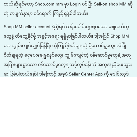
တယ်ဆိုရင်တော့ Shop.com.mm မှာ Login ဝင်ပြီး Sell-on shop MM ဆို
တဲ့ စာမျက်နှာမှာ ဝင်ရောက် ကြည့်ရှုနိုင်ပါတယ်။
Shop MM seller account နဲ့ဆိုရင် သန်းပေါင်းများစွာသော ဈေးဝယ်သူ
တွေနဲ့ ထိတွေ့နိုင်ဖို့ အခွင့်အရေး ရရှိမှာဖြစ်ပါတယ်။ ဒါ့အပြင် Shop MM
ဟာ ကျွမ်းကျင်လျှင်မြန်ပြီး ယုံကြည်စိတ်ချရတဲ့ ပို့ဆောင်မှု့တွေ၊ လုံခြုံ
စိတ်ချရတဲ့ ငွေပေးချေမှုစနစ်တွေ၊ ကျွမ်းကျင်တဲ့ ဝန်ဆောင်မှုတွေနဲ့ အတူ
အခြားများစွာသော ဝန်ဆောင်မှုတွေနဲ့ သင့်လုပ်ငန်းကို အကူအညီပေးသွား
မှာ ဖြစ်ပါတယ်နော်! ဒါကြောင့် အခုပဲ Seller Center App ကို ဒေါင်းလုဒ်
လုပ်ပြီး သင့်ရဲ့ အွန်လိုင်းစီးပွားရေးကို စတင်လိုက်ရအောင်!
Shop MM Online Shopping
အကြောင်း
မြန်မာနိုင်ငံရဲ့ အကြီးဆုံး အွန်လိုင်းဈေးရောင်းဝန်ဆောင်မှုဖြစ်တဲ့