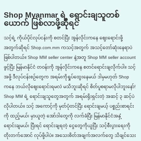
Shop Myanmar ရဲ့ ရောင်းချသူတစ်
ယောက် ဖြစ်လာဖို့ဆိုရင်
သင့်ရဲ့ ကိုယ်ပိုင်လုပ်ငန်းကို စတင်ပြီး အွန်လိုင်းကနေ ဈေးရောင်းဖို့
အတွက်ဆိုရင် Shop.com.mm ကသင့်အတွက် အသင့်တော်ဆုံးနေရာပဲ
ဖြစ်ပါတယ်။ Shop MM seller center နဲ့အတူ Shop MM seller account
ဖွင့်ပြီး မြန်မာနိုင်ငံ တဝန်းကို အွန်လိုင်းကနေ စတင်ရောင်းချလိုက်ပါ။ သင့်
အဖို့ ဒီလုပ်ငန်းစဉ်တွေက အရမ်းကိုရှုပ်ထွေးနေမယ် ဒါမှမဟုတ် Shop
ကနေ ဘယ်လိုဈေးရောင်းရမလဲ မသိဘူးဆိုရင် စိတ်ပူစရာမလိုပါဘူးနော်!
Shop MM ရဲ့ ရောင်းချသူတွေအတွက် အရမ်းရိုးရှင်းတဲ့ အဆင့် ၃ ဆင့်ပဲ
လိုပါတယ်။ သင့် အကောင့်ကို မှတ်ပုံတင်ပြီး ရောင်းချမယ့် ပစ္စည်းစာရင်း
ကို ထည့်မယ်၊ မှာယူတဲ့ အော်ဒါတွေကို လက်ခံပြီး မြန်မာနိုင်ငံအနှံ့
ရောင်းချမယ်၊ ပြီးရင် ရောင်းချရတဲ့ ငွေတွေကိုယူပြီး သင့်စီးပွားရေးကို
တိုးတက်အောင် လုပ်ဖို့ပါပဲ။ အသေးစိတ်အချက်အလက်တွေ သိချင်သေး