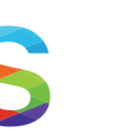
Shop.com.mm ဟာ ကုန်ပစ္စည်းအမျိုးအစားစုံလင်စွာကို မြောက်များစွာ
သော ကုန်ပစ္စည်းအရေအတွက်တွေနဲ့ ရောင်းချပေးနေပါတယ်။
ဈေးဝယ်သူတွေဟာ မိမိကြိုက်နှစ်သက်ရာ ပစ္စည်းစာရင်းကို စိတ်ကြိုက်
ကြည့်ရှုရှာဖွေနိုင်ပြီး အကြိုက်ဆုံးပစ္စည်းတွေကို အတန်ဆုံးဈေးနှုန်းတွေနဲ့
ဝယ်ယူနိုင်မှာ ဖြစ်ပါတယ်။ Shop.com.mm ဟာ ဈေးနှုန်းသင့်တင့်ဖို့၊
ပစ္စည်းစစ်မှန်ဖို့၊ လုံခြုံစိတ်ချစွာ ငွေပေးခြေ ဝယ်ယူနိုင်ဖို့၊ အိမ်အရောက်
ဝန်ဆောင်မှုရရှိဖို့နဲ့ လွယ်ကူစွာ ပြန်လည်လဲလှယ်နိုင်ဖို့ကို အမြဲတစေ
အာမခံပေးလျှက် ရှိပါတယ်။ ဒီလို အဆင်ပြေချောမွေ့မှုတွေကြောင့်
Shop.com.mm ဟာ သင့်အတွက် အသင့်တော်ဆုံး၊ စိတ်အချရဆုံး အွန်
လိုင်းဈေးဝယ်ရာ နေရာတခုပဲ ဖြစ်ပါတယ်နော်! Shop app ကို အခုပဲ
ဒေါင်းလုဒ်လုပ်ပြီး သန်းပေါင်းများစွာသော ကုန်ပစ္စည်းတွေ၊ အမိုက်စား
လျှော့ဈေးတွေနဲ့ အခြားအခွင့်အရေးတွေကို ရယူလိုက်ရအောင်!