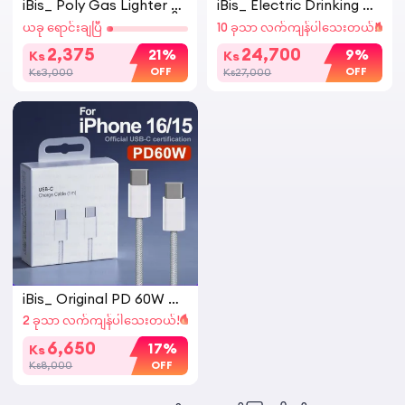
iBis_ Poly Gas Lighter Bl
iBis_ Electric Drinking W
ack Head (Thailand) ယိုး
ater Dispenser Wireless
ယခု ရောင်းချပြီ
10 ခုသာ လက်ကျန်ပါသေးတယ်!
ဒယား မီးခြစ် ထိုင်း မီးခြစ် အ
Electric Barreled Water
စစ် ခေါင်းမည်း / ခေါင်းဖြူ
Pump Intelligent Pressur
2,375
24,700
21%
9%
Ks
Ks
(Random Color)
ized Purified Water Auto
OFF
OFF
Ks3,000
Ks27,000
matic Water Dispenser
Simple Barrel Type Pum
ping (ရေသန့်ဘူးပန့်)
iBis_ Original PD 60W US
B-C Fast Charger Cable
2 ခုသာ လက်ကျန်ပါသေးတယ်!
For Apple iPhone 16 15 P
ro Max Plus USB C to Ty
6,650
17%
Ks
pe C Quick Charging For
OFF
Ks8,000
Xiaomi Samsung 1m leng
th Type C to Type C Da